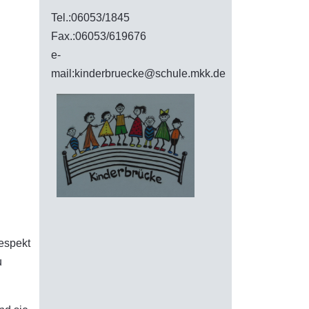
Tel.:06053/1845
Fax.:06053/619676
e-
mail:kinderbruecke@schule.mkk.de
espekt
u