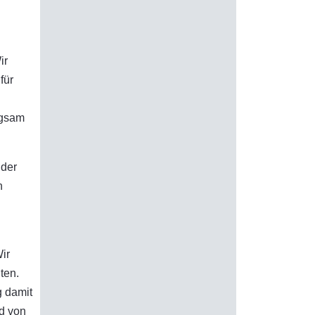
ir
für
rgsam
 der
n
ir
ten.
g damit
d von