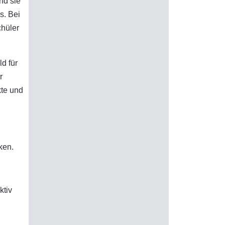
nd sie
s. Bei
chüler
d für
r
kte und
ken.
ktiv