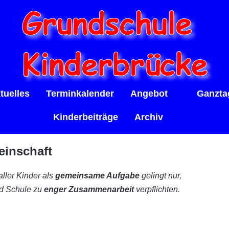
tuelles
Terminkalender
Angebot
Ganzta
Kinderbeiträge
Archiv
einschaft
ller Kinder als
gemeinsame Aufgabe
gelingt nur,
d Schule zu
enger Zusammenarbeit
verpflichten.