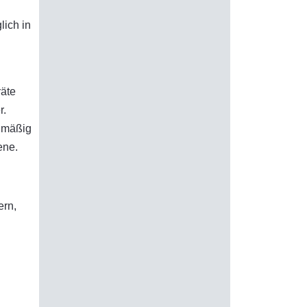
lich in
räte
r.
elmäßig
ene.
ern,