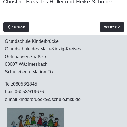
Christine Fass, Iris Heller und Heike Schubert.
Vorheriger Beitrag: So finden Sie uns - Wegbeschreibung
Nächster Be
Zurück
Weiter
Grundschule Kinderbrücke
Grundschule des Main-Kinzig-Kreises
Gelnhäuser Straße 7
63607 Wächtersbach
Schulleiterin: Marion Fix
Tel.:06053/1845
Fax.:06053/619676
e-mail:kinderbruecke@schule.mkk.de