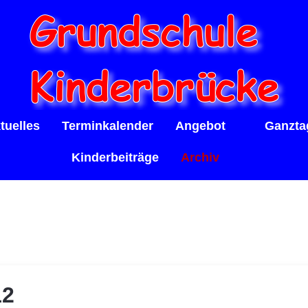
tuelles
Terminkalender
Angebot
Ganzta
Kinderbeiträge
Archiv
12