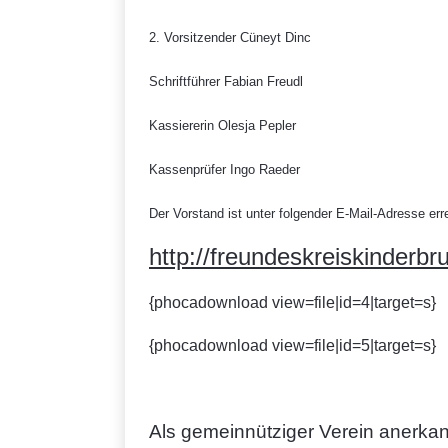
2. Vorsitzender Cüneyt Dinc
Schriftführer Fabian Freudl
Kassiererin Olesja Pepler
Kassenprüfer Ingo Raeder
Der Vorstand ist unter folgender E-Mail-Adresse err
http://freundeskreiskinderbru
{phocadownload view=file|id=4|target=s}
{phocadownload view=file|id=5|target=s}
Als gemeinnütziger Verein anerkan