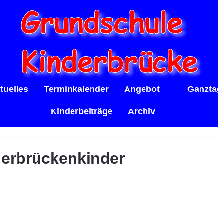
tuelles
Terminkalender
Angebot
Ganzta
Kinderbeiträge
Archiv
derbrückenkinder